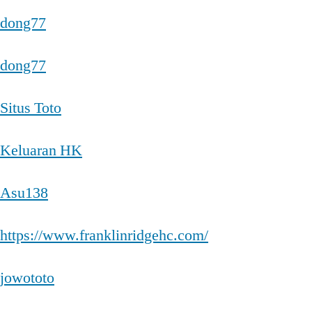
dong77
dong77
Situs Toto
Keluaran HK
Asu138
https://www.franklinridgehc.com/
jowototo