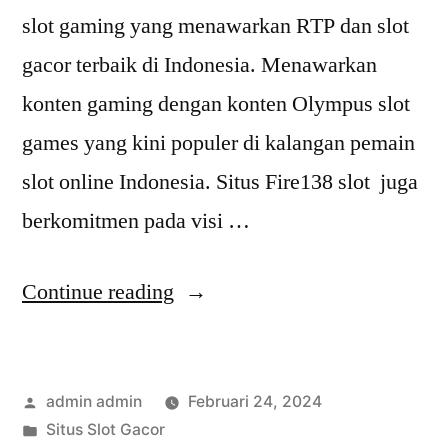
slot gaming yang menawarkan RTP dan slot
gacor terbaik di Indonesia. Menawarkan
konten gaming dengan konten Olympus slot
games yang kini populer di kalangan pemain
slot online Indonesia. Situs Fire138 slot juga
berkomitmen pada visi …
“Web
Continue reading
Judi
Slot
Posted
admin admin
Februari 24, 2024
Olympus
by
Posted
Situs Slot Gacor
Online