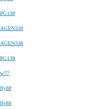
PG138
AGEN338
AGEN338
PG138
w77
fly88
fly88