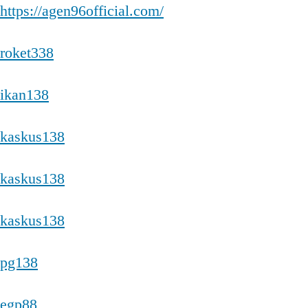
https://agen96official.com/
roket338
ikan138
kaskus138
kaskus138
kaskus138
pg138
egp88